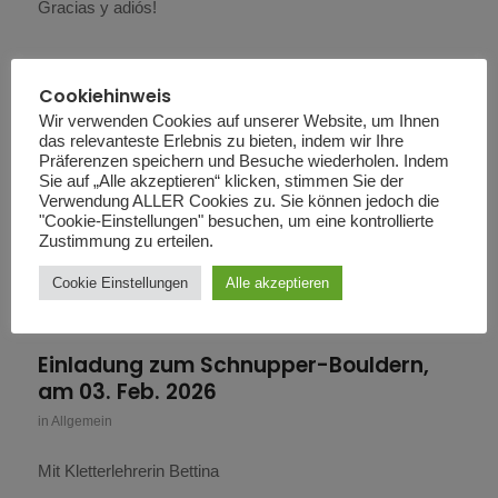
Gracias y adiós!
Dino Dorado – Mentalist
Cookiehinweis
Wir verwenden Cookies auf unserer Website, um Ihnen
in
Allgemein
das relevanteste Erlebnis zu bieten, indem wir Ihre
Präferenzen speichern und Besuche wiederholen. Indem
Wie macht er das bloß?
Sie auf „Alle akzeptieren“ klicken, stimmen Sie der
Verwendung ALLER Cookies zu. Sie können jedoch die
"Cookie-Einstellungen" besuchen, um eine kontrollierte
Zustimmung zu erteilen.
Kinderschitage und Dorfmeisterschaft
Cookie Einstellungen
Alle akzeptieren
in
Allgemein
Einladung zum Schnupper-Bouldern,
am 03. Feb. 2026
in
Allgemein
Mit Kletterlehrerin Bettina