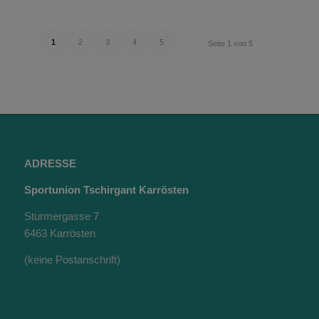
1
2
3
4
5
Seite 1 von 5
ADRESSE
Sportunion Tschirgant Karrösten
Sturmergasse 7
6463 Karrösten
(keine Postanschrift)