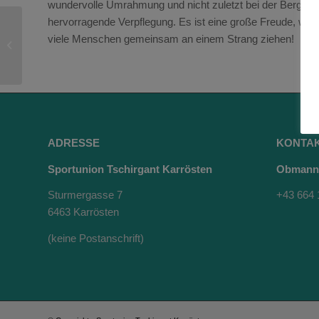
wundervolle Umrahmung und nicht zuletzt bei der Bergwach
hervorragende Verpflegung. Es ist eine große Freude, wen
Ankündigung Umtrunk
viele Menschen gemeinsam an einem Strang ziehen!
zu Herz-Jesu
ADRESSE
KONTA
Sportunion Tschirgant Karrösten
Obmann 
Sturmergasse 7
+43 664 
6463 Karrösten
(keine Postanschrift)