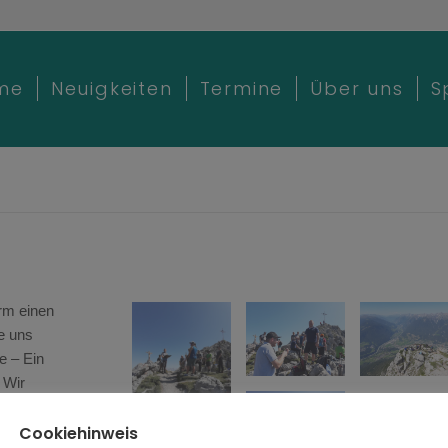
me
Neuigkeiten
Termine
Über uns
S
rm einen
e uns
e – Ein
 Wir
nders bei
Cookiehinweis
r die