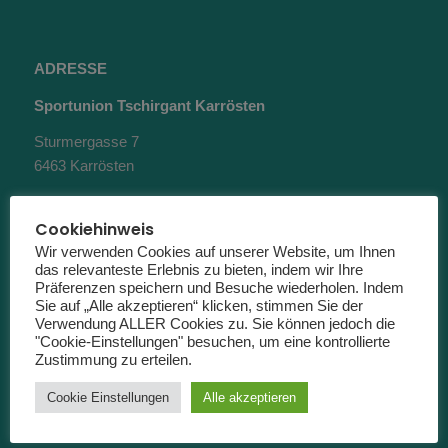
ADRESSE
Sportunion Tschirgant Karrösten
Sturmergasse 7
6463 Karrösten
(keine Postanschrift)
Cookiehinweis
Wir verwenden Cookies auf unserer Website, um Ihnen
das relevanteste Erlebnis zu bieten, indem wir Ihre
Präferenzen speichern und Besuche wiederholen. Indem
Sie auf „Alle akzeptieren“ klicken, stimmen Sie der
Verwendung ALLER Cookies zu. Sie können jedoch die
KONTAKT
"Cookie-Einstellungen" besuchen, um eine kontrollierte
Zustimmung zu erteilen.
Obmann Roland Greinig
Cookie Einstellungen
Alle akzeptieren
+43 664 1534373