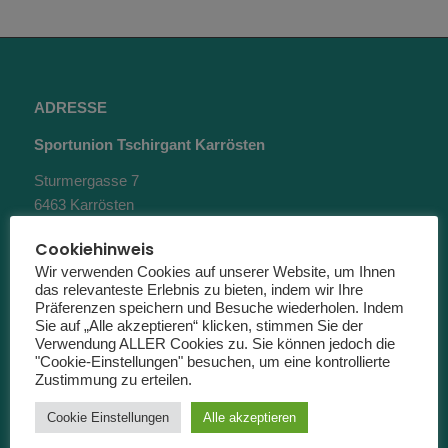
ADRESSE
Sportunion Tschirgant Karrösten
Sturmergasse 7
6463 Karrösten
(keine Postanschrift)
Cookiehinweis
Wir verwenden Cookies auf unserer Website, um Ihnen
das relevanteste Erlebnis zu bieten, indem wir Ihre
Präferenzen speichern und Besuche wiederholen. Indem
Sie auf „Alle akzeptieren“ klicken, stimmen Sie der
Verwendung ALLER Cookies zu. Sie können jedoch die
"Cookie-Einstellungen" besuchen, um eine kontrollierte
KONTAKT
Zustimmung zu erteilen.
Obmann Roland Greinig
Cookie Einstellungen
Alle akzeptieren
+43 664 1534373