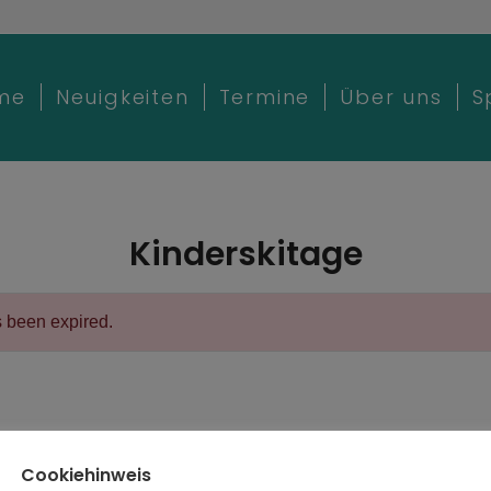
me
Neuigkeiten
Termine
Über uns
S
Kinderskitage
s been expired.
Cookiehinweis