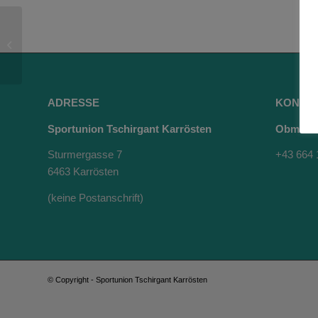
90-Jahr-Feier mit Gipfelkreuzweihe
ADRESSE
KONTA
Sportunion Tschirgant Karrösten
Obmann 
Sturmergasse 7
+43 664 
6463 Karrösten
(keine Postanschrift)
© Copyright - Sportunion Tschirgant Karrösten